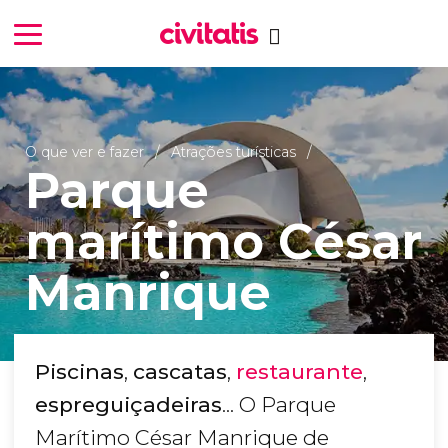
O que ver e fazer
Atrações turísticas
Parque
marítimo César
Manrique
Piscinas
,
cascatas
,
restaurante
,
espreguiçadeiras
... O Parque
Marítimo César Manrique de