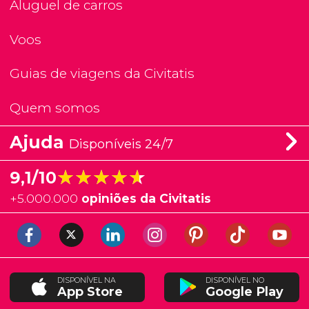
Aluguel de carros
Voos
Guias de viagens da Civitatis
Quem somos
Ajuda
Disponíveis 24/7
★★★★★
★★★★★
9,1/10
+
5.000.000
opiniões da Civitatis
DISPONÍVEL NA
DISPONÍVEL NO
App Store
Google Play