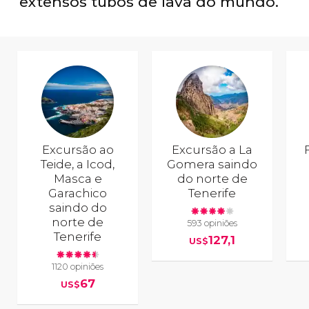
extensos tubos de lava do mundo.
Excursão ao
Excursão a La
Teide, a Icod,
Gomera saindo
Masca e
do norte de
Garachico
Tenerife
saindo do
norte de
593 opiniões
Tenerife
127,1
US$
1120 opiniões
67
US$